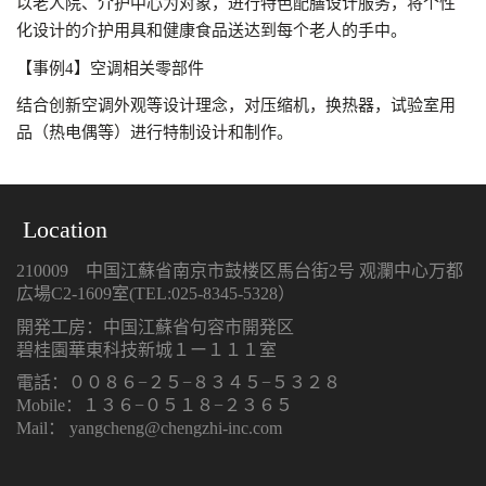
以老人院、介护中心为对象，进行特色配膳设计服务，将个性
化设计的介护用具和健康食品送达到每个老人的手中。
【事例4】空调相关零部件
结合创新空调外观等设计理念，对压缩机，换热器，试验室用
品（热电偶等）进行特制设计和制作。
Location
210009 中国江蘇省南京市鼓楼区馬台街2号 观瀾中心万都
広場C2-1609室(TEL:025-8345-5328）
開発工房：中国江蘇省句容市開発区
碧桂園華東科技新城１ー１１１室
電話：００８６−２５−８３４５−５３２８
Mobile：１３６−０５１８−２３６５
Mail： yangcheng@chengzhi-inc.com